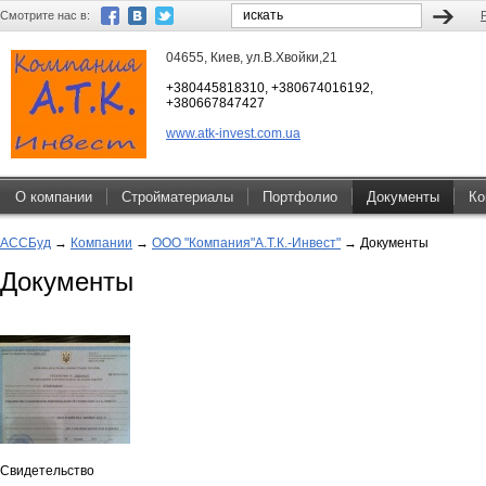
Смотрите нас в:
04655, Киев, ул.В.Хвойки,21
+380445818310, +380674016192,
+380667847427
www.atk-invest.com.ua
О компании
Стройматериалы
Портфолио
Документы
Ко
АССБуд
→
Компании
→
ООО "Компания"А.Т.К.-Инвест"
→
Документы
Документы
Свидетельство