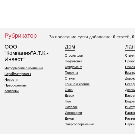
Рубрикатор
За последние сутки добавлено:
0
статей,
0
ООО
Дом
Ла
"Компания"А.Т.К.-
Строим дом
Стили
Инвест"
Подготовка
Проек
Фундамент
Объек
Информация о компании
Проекты
Благо
Стройматериалы
Стены
Дорож
Новости
Крыша и кровля
Бесед
Пресс-релизы
Окна
Детск
Контакты
Двери
Бассе
Пол
Водо
Потолок
Инстр
Инженерия
Расте
Декор
Расте
Энергосбережение
Парки