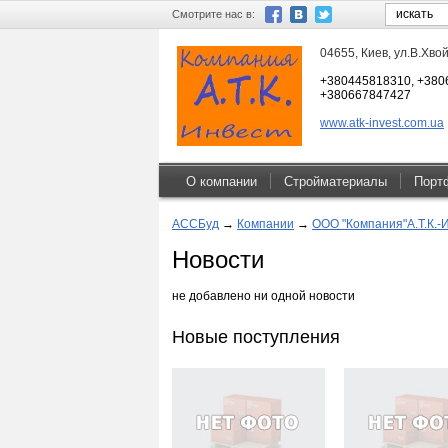
Смотрите нас в:
04655, Киев, ул.В.Хво
+380445818310, +380
+380667847427
www.atk-invest.com.ua
О компании
Стройматериалы
Порт
АССБуд
→
Компании
→
ООО "Компания"А.Т.К.-
Новости
не добавлено ни одной новости
Новые поступления