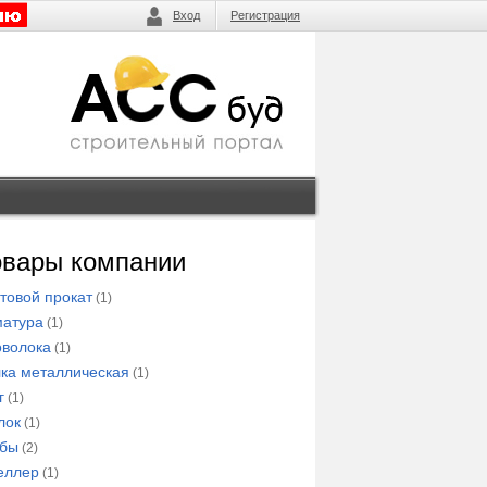
Вход
Регистрация
овары компании
товой прокат
(1)
атура
(1)
волока
(1)
ка металлическая
(1)
г
(1)
лок
(1)
убы
(2)
еллер
(1)