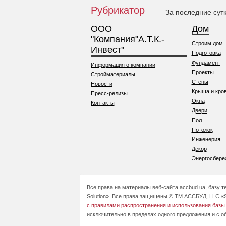
Рубрикатор
За последние сут
ООО
Дом
"Компания"А.Т.К.-
Строим дом
Инвест"
Подготовка
Фундамент
Информация о компании
Проекты
Стройматериалы
Стены
Новости
Крыша и кро
Пресс-релизы
Окна
Контакты
Двери
Пол
Потолок
Инженерия
Декор
Энергосбере
Все права на материалы веб-сайта accbud.ua, базу 
Solution». Все права защищены © ТМ АССБУД, LLC «S
с правилами распространения и использования базы
исключительно в пределах одного предложения и с о