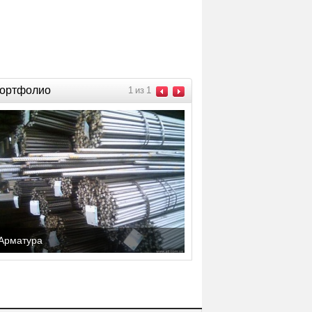
ортфолио
1
из
1
Арматура