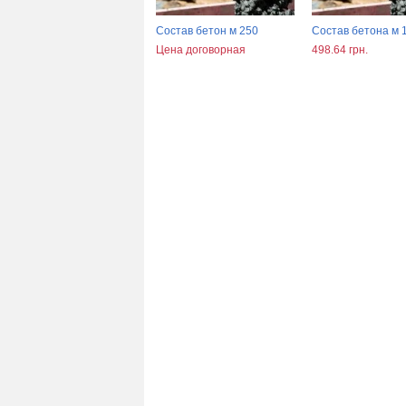
Состав бетон м 250
Cостав бетона м 
Цена договорная
498.64 грн.