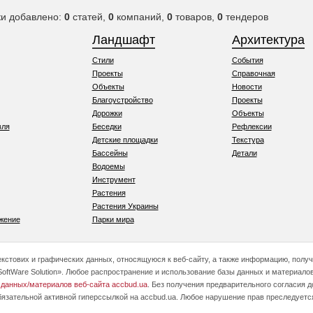
ки добавлено:
0
статей,
0
компаний,
0
товаров,
0
тендеров
Ландшафт
Архитектура
Стили
События
Проекты
Справочная
Объекты
Новости
Благоустройство
Проекты
Дорожки
Объекты
вля
Беседки
Рефлексии
Детские площадки
Текстура
Бассейны
Детали
Водоемы
Инструмент
Растения
Растения Украины
жение
Парки мира
текстових и графических данных, относящуюся к веб-сайту, а также информацию, полу
oftWare Solution». Любое распространение и использование базы данных и материалов
 данных/материалов веб-сайта accbud.ua
. Без получения предварительного согласия 
бязательной активной гиперссылкой на accbud.ua. Любое нарушение прав преследуетс