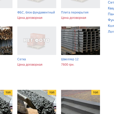
Сет
Ква
ФБС, блок фундаментный
Плита перекрытия
Пан
Цена договорная
Цена договорная
Фун
Кол
Лот
Сетка
Швеллер 12
Цена договорная
7600 грн.
топ
топ
топ