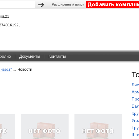
Расширенный поиск
йки,21
674016192,
фолио
Документы
Контакты
Инвест"
→
Новости
Т
Лис
Арм
Про
Бал
Кру
Уго
Тр
Шв